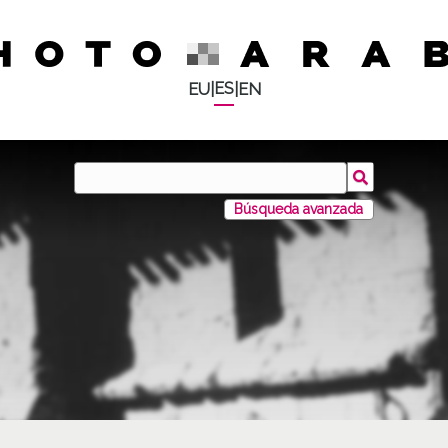
ES
EU
|
|
EN
Búsqueda avanzada