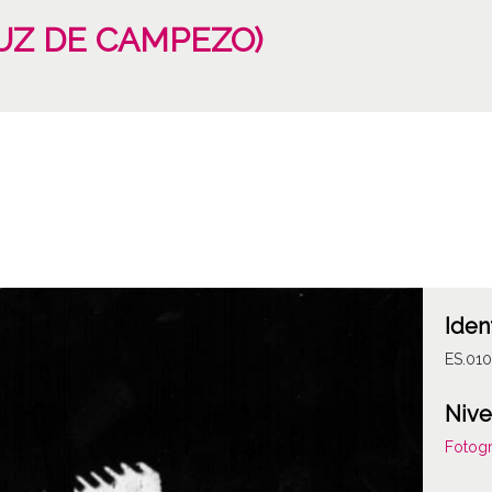
RUZ DE CAMPEZO)
Iden
ES.01
Nive
Fotogr