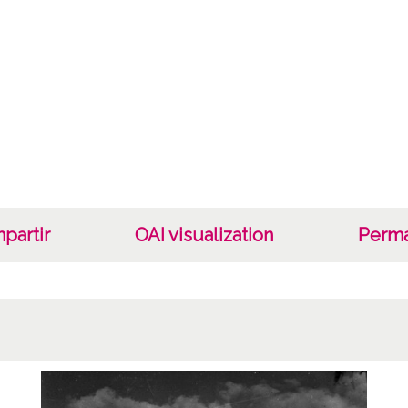
Tipo d
C;
Fec
19400
19601
1940, 
Not
Nº de 
partir
OAI visualization
Perma
R. 242
Lice
CC BY