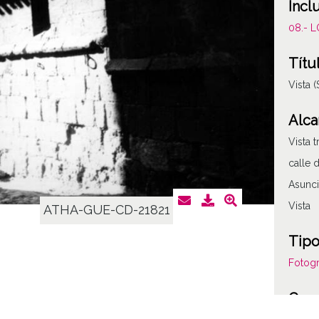
Incl
08.- 
Títu
Vista
Alca
Vista 
calle d
Asunci
Vista
ATHA-GUE-CD-21821
Tipo
Fotogr
Cara