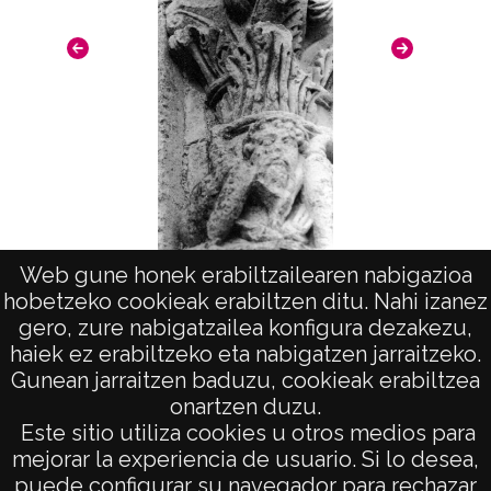
Nº de identificación: 20073 Duplicado del
negativo: R. 205 / F. 6 / N. 31 Duplicado del
positivo: 10116;
Signaturas: Copia digital: ATHA-DAF-GUE-
20073 ; Duplicado del positivo: ATHA-DAF-
GUE-10116 ; Duplicado del negativo: ATHA-
DAF-GUE-R 205-F 6-N 31;
Licencia de las imágenes
Web gune honek erabiltzailearen nabigazioa
Fragmento de portada meridional del
Pila 
hobetzeko cookieak erabiltzen ditu. Nahi izanez
CC BY-NC-SA 4.0
santuario de Estíbaliz (ESTIBALIZ)
Se
gero, zure nabigatzailea konfigura dezakezu,
haiek ez erabiltzeko eta nabigatzen jarraitzeko.
Gunean jarraitzen baduzu, cookieak erabiltzea
onartzen duzu.
AVISO LEGAL
Este sitio utiliza cookies u otros medios para
POLÍTICA DE PRIVACIDAD
mejorar la experiencia de usuario. Si lo desea,
puede configurar su navegador para rechazar
ACCESIBILIDAD