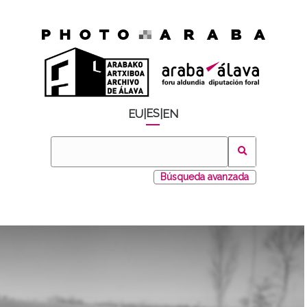
ES
EU
|
|
EN
Búsqueda avanzada