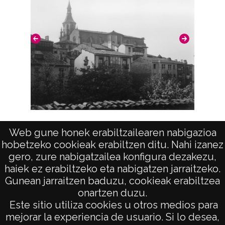
Nº de identificación: 3394 Duplicado del
negativo: 1147 Duplicado del; positivo: 1147
Positivo original: 3394;
Signaturas: Copia digital: ATHA-DAF-GUE-
3394 ; Duplicado del positivo: ATHA-DAF-
GUE-1147 ; Duplicado del negativo: ATHA-
DAF-GUE-1147;
Licencia de las imágenes
Vista
Web gune honek erabiltzailearen nabigazioa
CC BY-NC-SA 4.0
hobetzeko cookieak erabiltzen ditu. Nahi izanez
Vis
gero, zure nabigatzailea konfigura dezakezu,
haiek ez erabiltzeko eta nabigatzen jarraitzeko.
Gunean jarraitzen baduzu, cookieak erabiltzea
onartzen duzu.
AVISO LEGAL
Este sitio utiliza cookies u otros medios para
POLÍTICA DE PRIVACIDAD
mejorar la experiencia de usuario. Si lo desea,