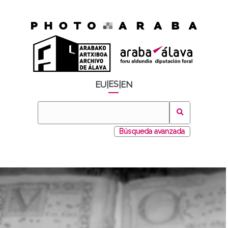
ES
EU
|
|
EN
Búsqueda avanzada