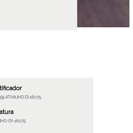
tificador
59.ATHA.IHO.DI.16075
atura
IHO-DI-16075