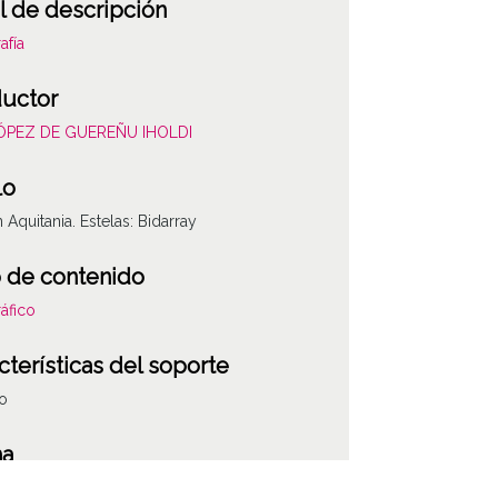
l de descripción
afía
uctor
LÓPEZ DE GUEREÑU IHOLDI
lo
n Aquitania. Estelas: Bidarray
 de contenido
áfico
cterísticas del soporte
co
ha
014