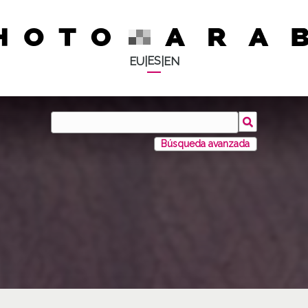
ES
EU
|
|
EN
Búsqueda avanzada