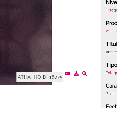
Nive
Fotogr
Prod
26.- 
Títu
Arte e
Tipo
Fotogr
ATHA-IHO-DI-16075
Cara
Plásti
Fec
19781