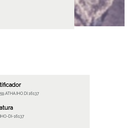
tificador
59.ATHA.IHO.DI.16137
atura
IHO-DI-16137