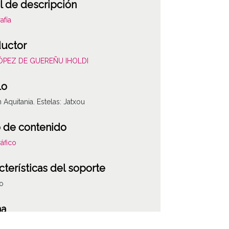
l de descripción
afía
uctor
LÓPEZ DE GUEREÑU IHOLDI
lo
n Aquitania. Estelas: Jatxou
 de contenido
áfico
cterísticas del soporte
co
ha
013