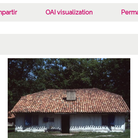
partir
OAI visualization
Perma