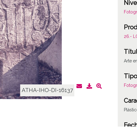
Nive
Fotogr
Prod
26.- 
Títu
Arte e
Tipo
Fotogr
ATHA-IHO-DI-16137
Cara
Plásti
Fec
19781