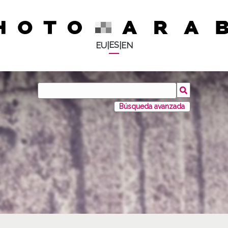
ES
EU
|
|
EN
Búsqueda avanzada