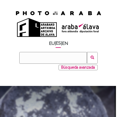
ES
EU
|
|
EN
Búsqueda avanzada