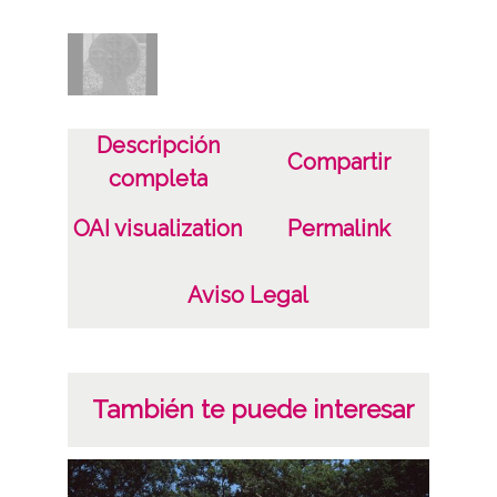
19780801
Lugar
Aquitania (Francia)
Itxassou
Descripción
Compartir
completa
Licencia de las imágenes
CC BY-NC-SA 4.0
OAI visualization
Permalink
Aviso Legal
También te puede interesar