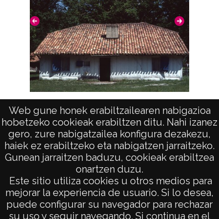
Ecomuseo de Las Landas: Sabres
Web gune honek erabiltzailearen nabigazioa
hobetzeko cookieak erabiltzen ditu. Nahi izanez
A
gero, zure nabigatzailea konfigura dezakezu,
haiek ez erabiltzeko eta nabigatzen jarraitzeko.
Gunean jarraitzen baduzu, cookieak erabiltzea
onartzen duzu.
AVISO LEGAL
Este sitio utiliza cookies u otros medios para
POLÍTICA DE PRIVACIDAD
mejorar la experiencia de usuario. Si lo desea,
puede configurar su navegador para rechazar
ACCESIBILIDAD
su uso y seguir navegando. Si continua en el