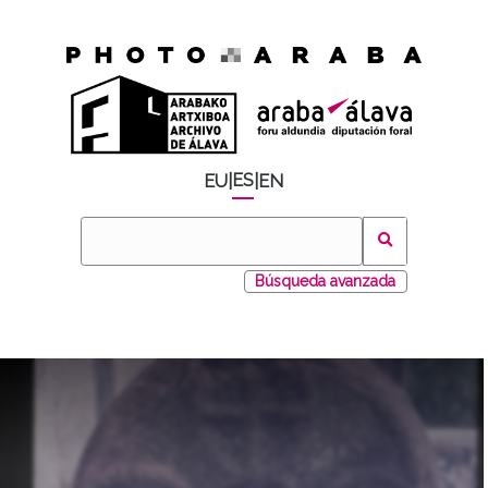
ES
EU
|
|
EN
Búsqueda avanzada