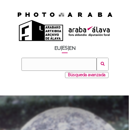
ES
EU
|
|
EN
Búsqueda avanzada