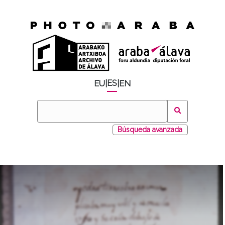
ES
EU
|
|
EN
Búsqueda avanzada