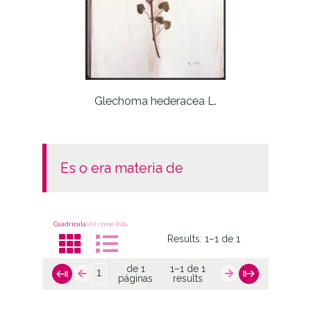
Glechoma hederacea L.
Mentha
offic
es o era materia de
Cuadrícula
Ver como lista
Results:
1–1 de 1
de 1
1–1 de 1
páginas
results