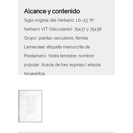
Alcance y contenido
Sigla original del Herbario: Lb-33; Nº
herbario VIT (Vasculares): 75437 y 75438
Grupo: plantas vasculares; familia:
Lamiaceae; etiqueta manuscrita de
Prestamero: Yedra terrestre; nombre
popular: Acacia de tres espinas/ arkazia
hiruarantza
Grupo: plantas vasculares; familia:
Lamiaceae; etiqueta manuscrita de
Prestamero: Poleo aquatico; nombre
popular: menta/ menda
Tipo de contenido
Fotográfico