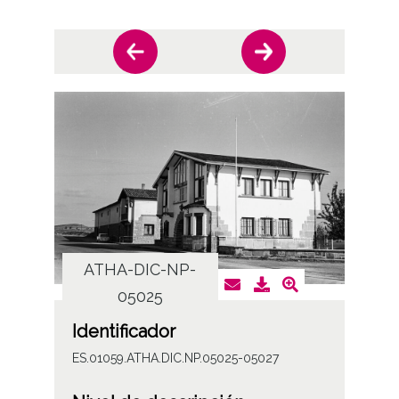
ATHA-DIC-NP-
AT
05025
Identificador
ES.01059.ATHA.DIC.NP.05025-05027