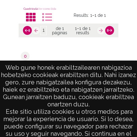
Cuadrícula
Ver como lista
Results:
1–1 de 1
de 1
1–1 de 1
páginas
results
0
Ribabellosa / Rivabellosa
Web gune honek erabiltzailearen nabigazioa
hobetzeko cookieak erabiltzen ditu. Nahi izanez
de 1
1–1 de 1
gero, zure nabigatzailea konfigura dezakezu,
páginas
results
haiek ez erabiltzeko eta nabigatzen jarraitzeko.
Gunean jarraitzen baduzu, cookieak erabiltzea
onartzen duzu.
AVISO LEGAL
Este sitio utiliza cookies u otros medios para
POLÍTICA DE PRIVACIDAD
mejorar la experiencia de usuario. Si lo desea,
puede configurar su navegador para rechazar
ACCESIBILIDAD
su uso y seguir navegando. Si continua en el
ATENCIÓN CIUDADANA