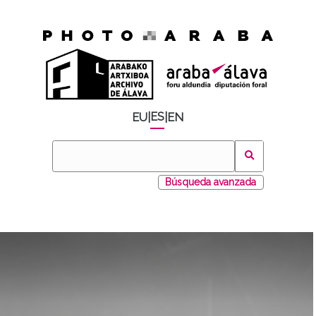
ES
EU
|
|
EN
Búsqueda avanzada