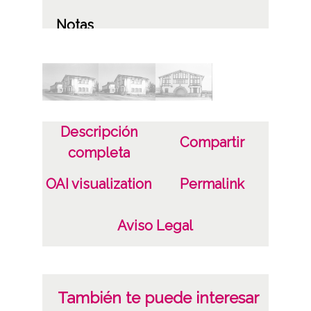
Notas
Localización original: pág. 75, negativo/s n.
34-36
Licencia de las imágenes
CC BY-NC-SA 4.0
Descripción
Compartir
completa
OAI visualization
Permalink
Aviso Legal
También te puede interesar