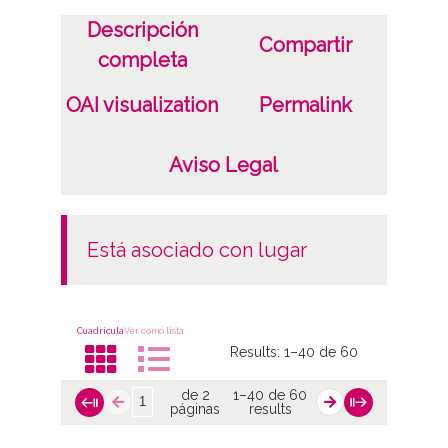
Descripción
Compartir
completa
OAI visualization
Permalink
Aviso Legal
está asociado con lugar
Cuadrícula
Ver como lista
Results:
1–40 de 60
de 2
1–40 de 60
páginas
results