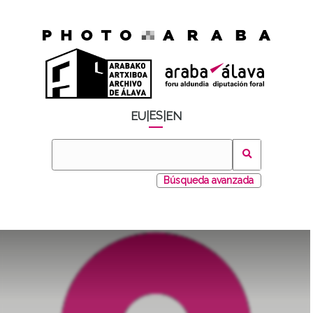
ES
EU
|
|
EN
Búsqueda avanzada