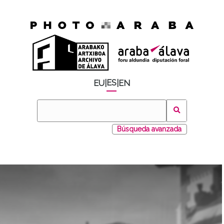
ES
EU
|
|
EN
Búsqueda avanzada