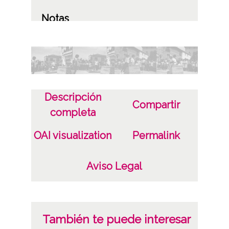
Notas
Localización original: pág. 71, negativo/s n.
19-24
Licencia de las imágenes
CC BY-NC-SA 4.0
Descripción
Compartir
completa
OAI visualization
Permalink
Aviso Legal
También te puede interesar