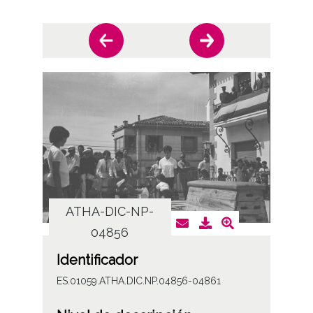
ATHA-DIC-NP-
AT
04856
Identificador
ES.01059.ATHA.DIC.NP.04856-04861