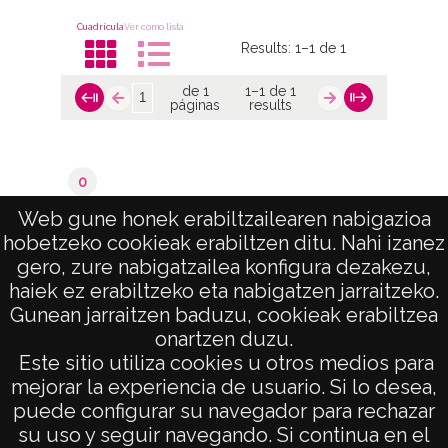
Cuadrícula
Ver como lista
Results:
1–1 de 1
de 1
1–1 de 1
páginas
results
0
Oyón / Oion
Web gune honek erabiltzailearen nabigazioa
hobetzeko cookieak erabiltzen ditu. Nahi izanez
de 1
1–1 de 1
gero, zure nabigatzailea konfigura dezakezu,
páginas
results
haiek ez erabiltzeko eta nabigatzen jarraitzeko.
Gunean jarraitzen baduzu, cookieak erabiltzea
onartzen duzu.
AVISO LEGAL
Este sitio utiliza cookies u otros medios para
POLÍTICA DE PRIVACIDAD
mejorar la experiencia de usuario. Si lo desea,
puede configurar su navegador para rechazar
ACCESIBILIDAD
su uso y seguir navegando. Si continua en el
ATENCIÓN CIUDADANA