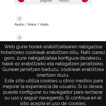
páginas
results
0
Ayala / Aiara / Aiala
0
Murga
Web gune honek erabiltzailearen nabigazioa
hobetzeko cookieak erabiltzen ditu. Nahi izanez
de 1
1–2 de 2
gero, zure nabigatzailea konfigura dezakezu,
páginas
results
haiek ez erabiltzeko eta nabigatzen jarraitzeko.
Gunean jarraitzen baduzu, cookieak erabiltzea
onartzen duzu.
AVISO LEGAL
Este sitio utiliza cookies u otros medios para
POLÍTICA DE PRIVACIDAD
mejorar la experiencia de usuario. Si lo desea,
puede configurar su navegador para rechazar
ACCESIBILIDAD
su uso y seguir navegando. Si continua en el
ATENCIÓN CIUDADANA
sitio acepta el uso de cookies.