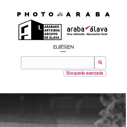
ES
EU
|
|
EN
Búsqueda avanzada