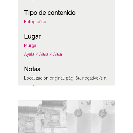
Tipo de contenido
Fotográfico
Lugar
Murga
Ayala / Aiara / Aiala
Notas
Localización original: pág. 65, negativo/s n.
31-36
Licencia de las imágenes
CC BY-NC-SA 4.0