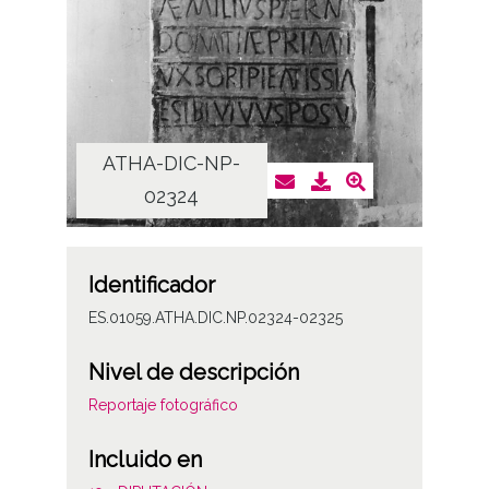
ATHA-DIC-NP-
AT
02324
Identificador
ES.01059.ATHA.DIC.NP.02324-02325
Nivel de descripción
Reportaje fotográfico
Incluido en