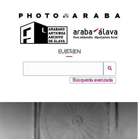
ES
EU
|
|
EN
Búsqueda avanzada