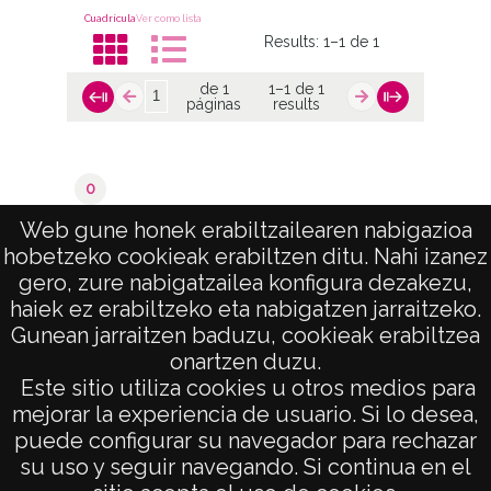
Cuadrícula
Ver como lista
Results:
1–1 de 1
de 1
1–1 de 1
páginas
results
0
Marinda
Web gune honek erabiltzailearen nabigazioa
hobetzeko cookieak erabiltzen ditu. Nahi izanez
de 1
1–1 de 1
gero, zure nabigatzailea konfigura dezakezu,
páginas
results
haiek ez erabiltzeko eta nabigatzen jarraitzeko.
Gunean jarraitzen baduzu, cookieak erabiltzea
onartzen duzu.
AVISO LEGAL
Este sitio utiliza cookies u otros medios para
POLÍTICA DE PRIVACIDAD
mejorar la experiencia de usuario. Si lo desea,
puede configurar su navegador para rechazar
ACCESIBILIDAD
su uso y seguir navegando. Si continua en el
ATENCIÓN CIUDADANA