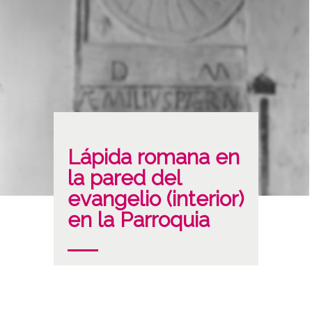
Lápida romana en
la pared del
evangelio (interior)
en la Parroquia