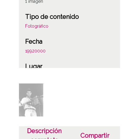
1 imagen
Tipo de contenido
Fotográfico
Fecha
19920000
Lugar
Armentia
Notas
Procede de transferencia R-328.6
Licencia de las imágenes
CC BY-NC-SA 4.0
Descripción
Compartir