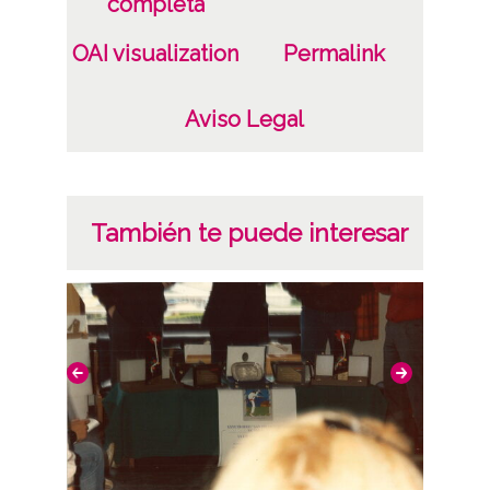
completa
OAI visualization
Permalink
Aviso Legal
También te puede interesar