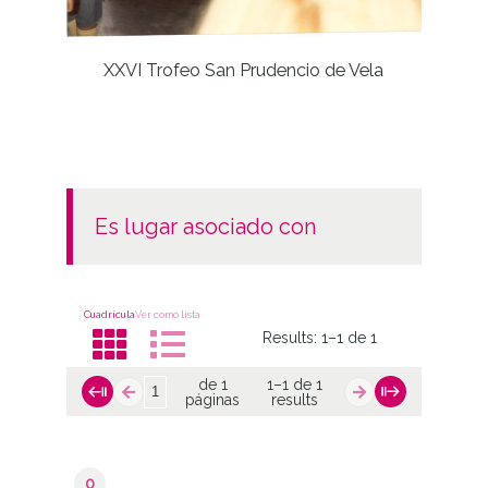
XXVI Trofeo San Prudencio de Vela
Iglesi
es lugar asociado con
Cuadrícula
Ver como lista
Results:
1–1 de 1
de 1
1–1 de 1
páginas
results
0