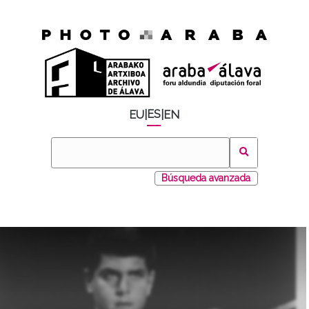
ES
EU
|
|
EN
Búsqueda avanzada