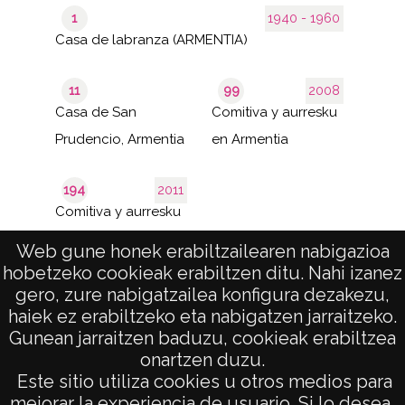
1
1940 - 1960
Casa de labranza (ARMENTIA)
11
99
2008
Casa de San
Comitiva y aurresku
Prudencio, Armentia
en Armentia
194
2011
Comitiva y aurresku
en Armentia
Web gune honek erabiltzailearen nabigazioa
hobetzeko cookieak erabiltzen ditu. Nahi izanez
de 4
1–40 de 131
gero, zure nabigatzailea konfigura dezakezu,
páginas
results
haiek ez erabiltzeko eta nabigatzen jarraitzeko.
Gunean jarraitzen baduzu, cookieak erabiltzea
onartzen duzu.
AVISO LEGAL
Este sitio utiliza cookies u otros medios para
POLÍTICA DE PRIVACIDAD
mejorar la experiencia de usuario. Si lo desea,