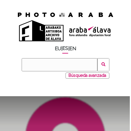
ES
EU
|
|
EN
Búsqueda avanzada