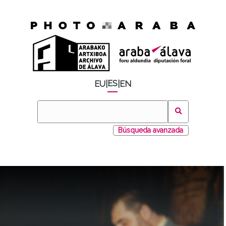
ES
EU
|
|
EN
Búsqueda avanzada