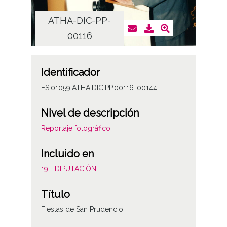
ATHA-DIC-PP-
AT
00116
Identificador
ES.01059.ATHA.DIC.PP.00116-00144
Nivel de descripción
Reportaje fotográfico
Incluido en
19.- DIPUTACIÓN
Título
Fiestas de San Prudencio