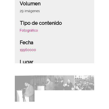
Volumen
29 imágenes
Tipo de contenido
Fotográfico
Fecha
19960000
Lugar
Armentia
Notas
Procede de transferencia R-328.1.
Licencia de las imágenes
CC BY-NC-SA 4.0