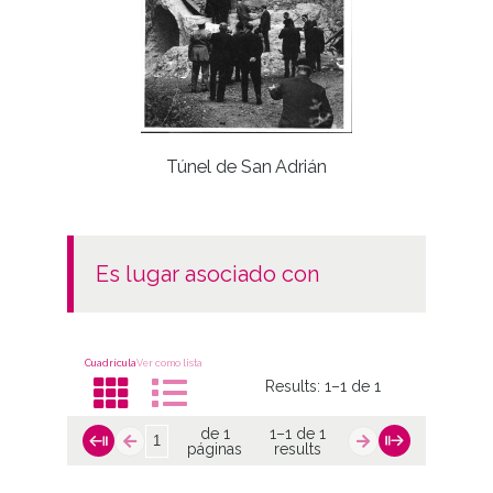
Fie
Túnel de San Adrián
es lugar asociado con
Cuadrícula
Ver como lista
Results:
1–1 de 1
de 1
1–1 de 1
páginas
results