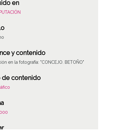
uido en
DIPUTACIÓN
lo
no
nce y contenido
ión en la fotografía: "CONCEJO. BETOÑO"
 de contenido
áfico
ha
000
ar
ua-Ubarrundia / Arratzua / Arrazua-