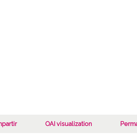
Ubarru
Mate
Valora
Not
0632
Lice
CC BY
partir
OAI visualization
Perma