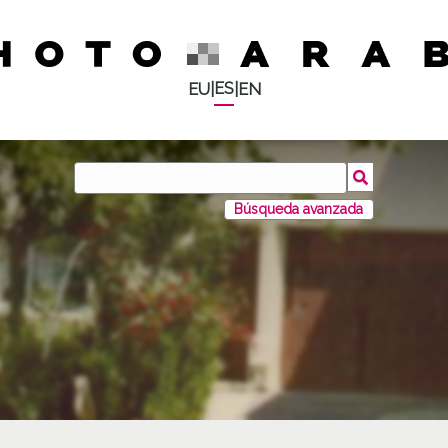
ES
EU
|
|
EN
Búsqueda avanzada