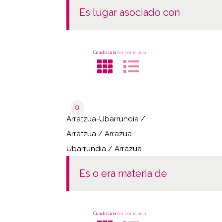
es lugar asociado con
Cuadrícula
Ver como lista
0
Arratzua-Ubarrundia /
Arratzua / Arrazua-
Ubarrundia / Arrazua
es o era materia de
Cuadrícula
Ver como lista