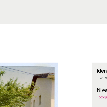
Iden
ES.01
Nive
Fotogr