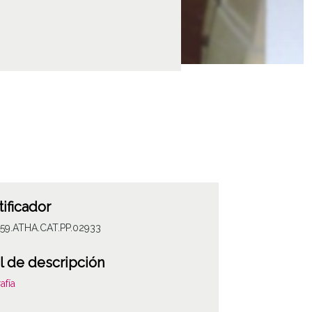
tificador
059.ATHA.CAT.PP.02933
l de descripción
afía