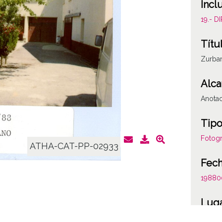
Incl
19.- 
Títu
Zurba
Alca
Anotac
Tipo
Fotogr
ATHA-CAT-PP-02933
Fec
19880
Lug
Arratz