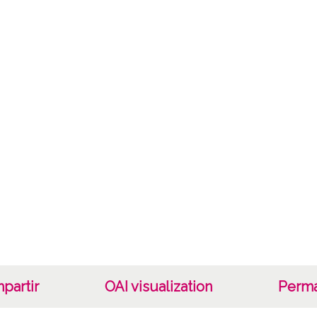
Mate
Valora
Not
1492/
Lice
CC BY
partir
OAI visualization
Perma