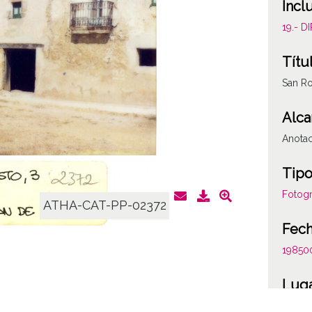
Incl
19.- 
Títu
San R
Alca
Anotac
Tipo
Fotogr
ATHA-CAT-PP-02372
Fec
19850
Lug
San R