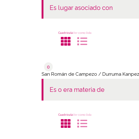
es lugar asociado con
Cuadrícula
Ver como lista
0
San Román de Campezo / Durruma Kanpe
es o era materia de
Cuadrícula
Ver como lista