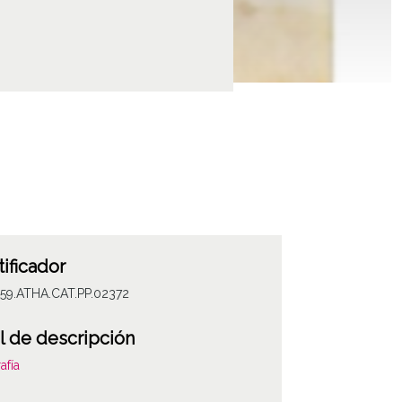
tificador
059.ATHA.CAT.PP.02372
l de descripción
afía