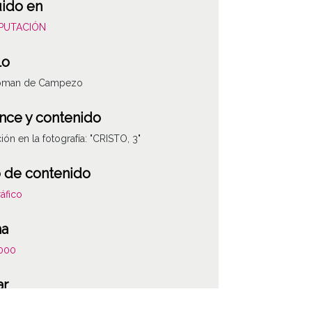
uido en
DIPUTACIÓN
lo
oman de Campezo
nce y contenido
ión en la fotografía: "CRISTO, 3"
 de contenido
áfico
ha
000
ar
omán de Campezo / Durruma Kanpezu