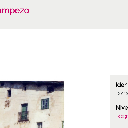
ampezo
Iden
ES.01
Nive
Fotogr