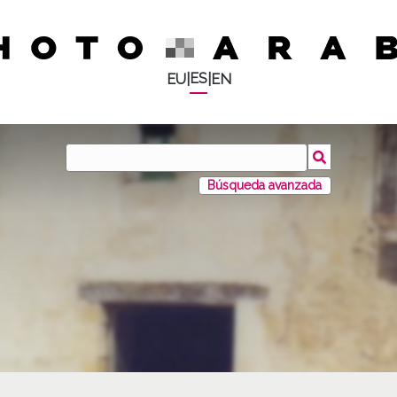
ES
EU
|
|
EN
Búsqueda avanzada