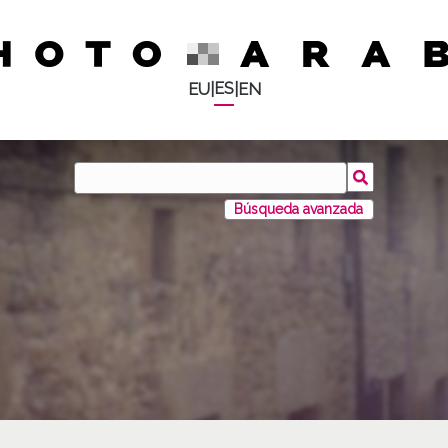
ES
EU
|
|
EN
Búsqueda avanzada