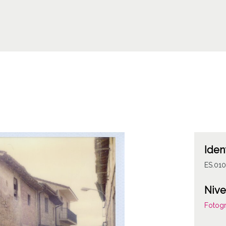
Iden
ES.01
Nive
Fotogr