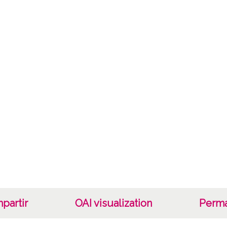
Lice
CC BY
partir
OAI visualization
Perma