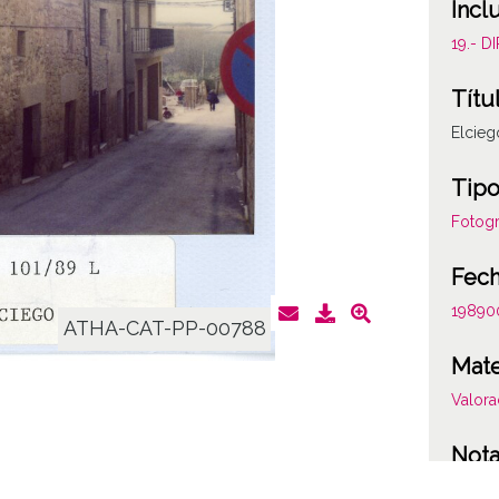
Incl
19.- 
Títu
Elcieg
Tipo
Fotogr
Fec
19890
ATHA-CAT-PP-00788
Mate
Valora
Not
0101/