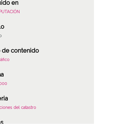
uido en
DIPUTACIÓN
lo
o
 de contenido
áfico
ha
000
ria
ciones del catastro
as
89 L