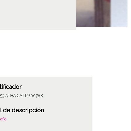
tificador
059.ATHA.CAT.PP.00788
l de descripción
afía