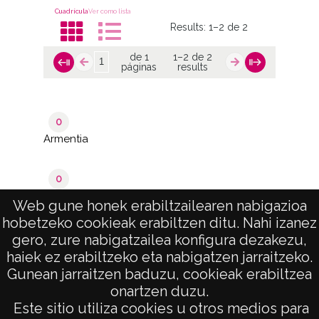
Cuadrícula
Ver como lista
Results:
1–2 de 2
de 1
1–2 de 2
páginas
results
0
Armentia
0
Vitoria-Gasteiz
Web gune honek erabiltzailearen nabigazioa
hobetzeko cookieak erabiltzen ditu. Nahi izanez
de 1
1–2 de 2
gero, zure nabigatzailea konfigura dezakezu,
páginas
results
haiek ez erabiltzeko eta nabigatzen jarraitzeko.
Gunean jarraitzen baduzu, cookieak erabiltzea
onartzen duzu.
AVISO LEGAL
Este sitio utiliza cookies u otros medios para