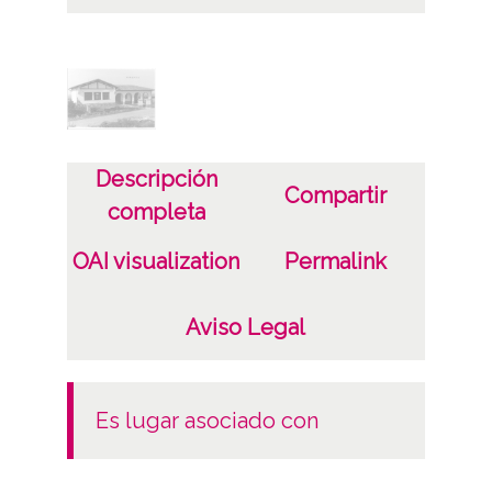
Autor
Salinas y Sánchez
Notas
Arquitecto: Julián Apráiz Arias
Descripción
Compartir
completa
Licencia de las imágenes
CC BY-NC-SA 4.0
OAI visualization
Permalink
Aviso Legal
es lugar asociado con