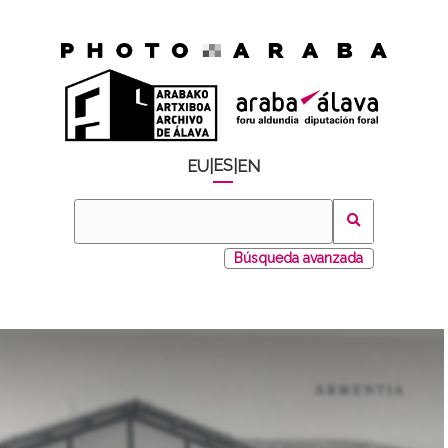
ES
EU
|
|
EN
Búsqueda avanzada