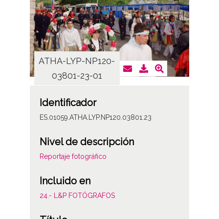
ATHA-LYP-NP120-
ATHA
03801-23-01
0
Identificador
ES.01059.ATHA.LYP.NP120.03801.23
Nivel de descripción
Reportaje fotográfico
Incluido en
24.- L&P FOTÓGRAFOS