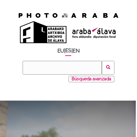
ES
EU
|
|
EN
Búsqueda avanzada