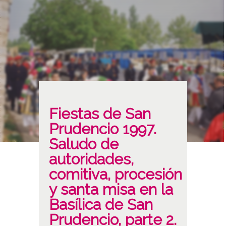
Fiestas de San
Prudencio 1997.
Saludo de
autoridades,
comitiva, procesión
y santa misa en la
Basílica de San
Prudencio, parte 2.