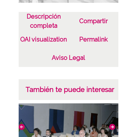
de Estíbaliz
Descripción
Compartir
Autor
completa
Luis Montoya Pérez
OAI visualization
Permalink
Pedro Elorza Rodríguez
Licencia de las imágenes
Aviso Legal
CC BY-NC-SA 4.0
También te puede interesar