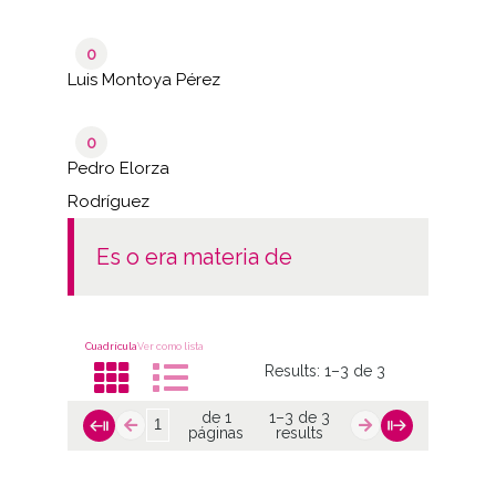
0
Luis Montoya Pérez
0
Pedro Elorza
Rodríguez
es o era materia de
Cuadrícula
Ver como lista
Results:
1–3 de 3
de 1
1–3 de 3
páginas
results