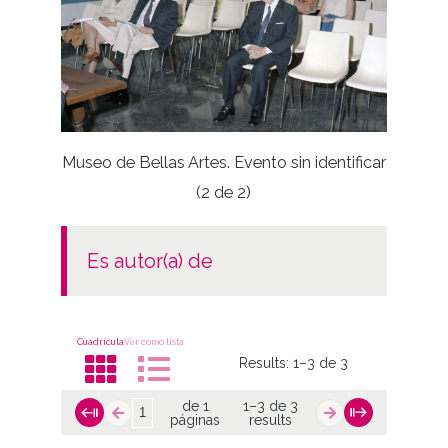
Museo de Bellas Artes. Evento sin identificar
San Pru
(2 de 2)
es autor(a) de
Cuadrícula
Ver como lista
Results:
1–3 de 3
de 1
1–3 de 3
páginas
results