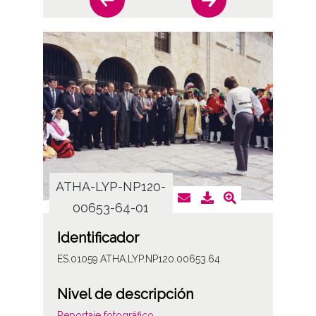
ATHA-LYP-NP120-
ATHA
00653-64-01
0
Identificador
ES.01059.ATHA.LYP.NP120.00653.64
Nivel de descripción
Reportaje fotográfico