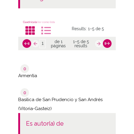
Cuadrícula
Ver como lista
Results:
1–5 de 5
de 1
1–5 de 5
páginas
results
0
Armentia
0
Basílica de San Prudencio y San Andrés
(Vitoria-Gasteiz)
es autor(a) de