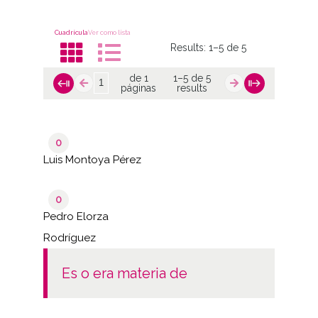
Cuadrícula
Ver como lista
Results:
1–5 de 5
de 1
1–5 de 5
páginas
results
0
Luis Montoya Pérez
0
Pedro Elorza
Rodríguez
es o era materia de