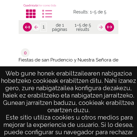
Cuadrícula
Ver como lista
Results:
1–5 de 5
de 1
1–5 de 5
páginas
results
0
Fiestas de san Prudencio y Nuestra Señora de
Estíbaliz
Web gune honek erabiltzailearen nabigazioa
hobetzeko cookieak erabiltzen ditu. Nahi izanez
de 1
1–5 de 5
gero, zure nabigatzailea konfigura dezakezu,
páginas
results
haiek ez erabiltzeko eta nabigatzen jarraitzeko.
Gunean jarraitzen baduzu, cookieak erabiltzea
onartzen duzu.
AVISO LEGAL
Este sitio utiliza cookies u otros medios para
POLÍTICA DE PRIVACIDAD
mejorar la experiencia de usuario. Si lo desea,
puede configurar su navegador para rechazar
ACCESIBILIDAD