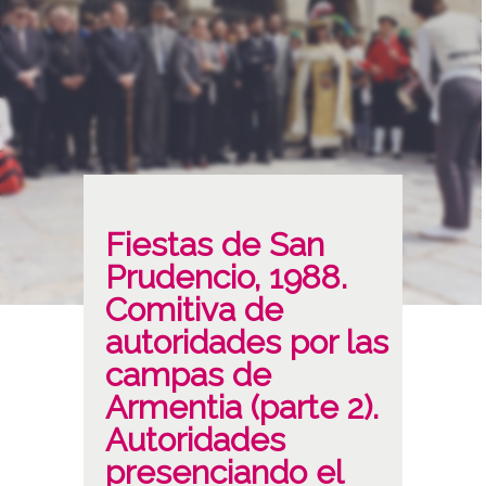
Fiestas de San
Prudencio, 1988.
Comitiva de
autoridades por las
campas de
Armentia (parte 2).
Autoridades
presenciando el