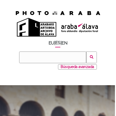
ES
EU
|
|
EN
Búsqueda avanzada