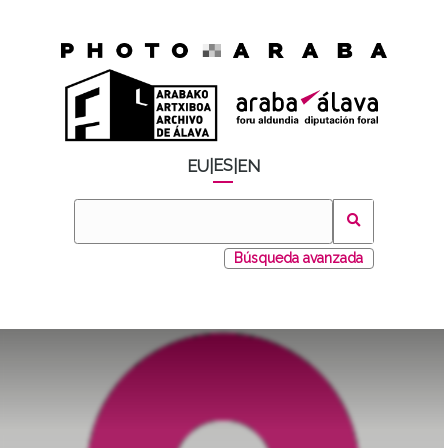
ES
EU
|
|
EN
Búsqueda avanzada