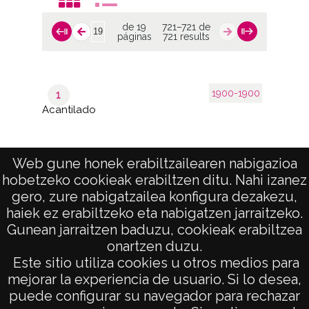
de 19
721–721 de
páginas
721 results
1900-1900
1
Acantilado
Web gune honek erabiltzailearen nabigazioa
hobetzeko cookieak erabiltzen ditu. Nahi izanez
de 19
721–721 de
páginas
721 results
gero, zure nabigatzailea konfigura dezakezu,
haiek ez erabiltzeko eta nabigatzen jarraitzeko.
Gunean jarraitzen baduzu, cookieak erabiltzea
onartzen duzu.
AVISO LEGAL
Este sitio utiliza cookies u otros medios para
POLÍTICA DE PRIVACIDAD
mejorar la experiencia de usuario. Si lo desea,
puede configurar su navegador para rechazar
ACCESIBILIDAD