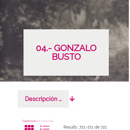
04.- GONZALO
BUSTO
Descripción completa
Cuadrícula
Ver como lista
Results:
721–721 de 721