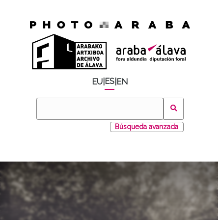
ES
EU
|
|
EN
Búsqueda avanzada