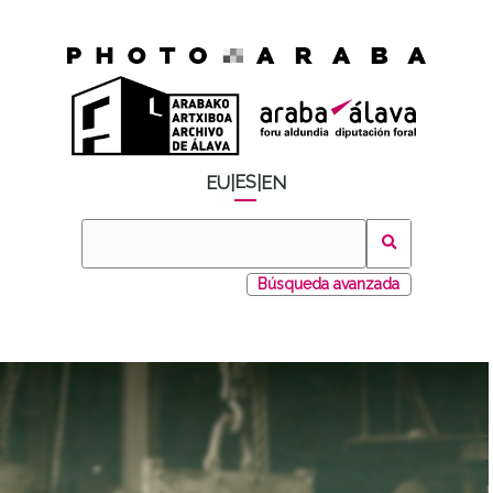
ES
EU
|
|
EN
Búsqueda avanzada