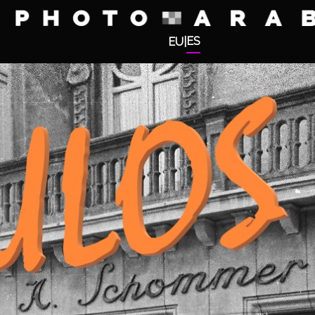
ES
EU
|