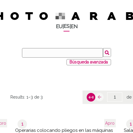
ES
EU
|
|
EN
Búsqueda avanzada
Results:
1–3 de 3
de 
pro
Apro
1
1
Operarias colocando pliegos en las máquinas
Sala