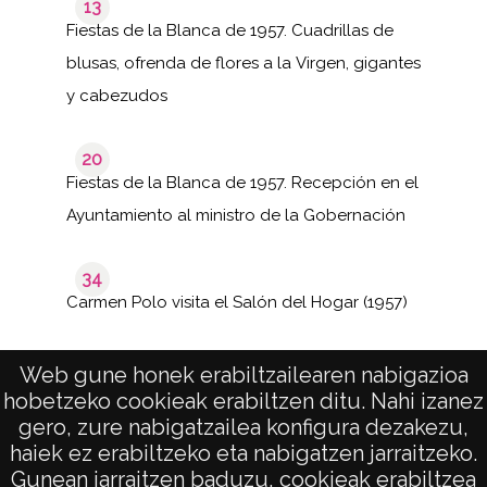
13
Fiestas de la Blanca de 1957. Cuadrillas de
blusas, ofrenda de flores a la Virgen, gigantes
y cabezudos
20
Fiestas de la Blanca de 1957. Recepción en el
Ayuntamiento al ministro de la Gobernación
34
Carmen Polo visita el Salón del Hogar (1957)
Web gune honek erabiltzailearen nabigazioa
hobetzeko cookieak erabiltzen ditu. Nahi izanez
1–6
de 1
de 6
gero, zure nabigatzailea konfigura dezakezu,
páginas
results
haiek ez erabiltzeko eta nabigatzen jarraitzeko.
Gunean jarraitzen baduzu, cookieak erabiltzea