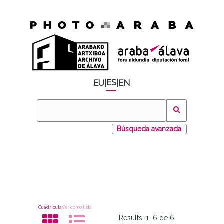
ES
EU
|
|
EN
Búsqueda avanzada
Cuadrícula
Ver como lista
Results:
1–6 de 6