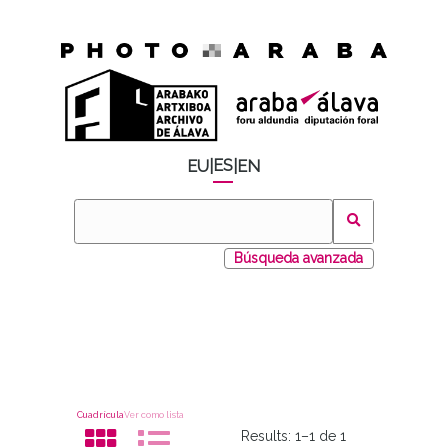
ES
EU
|
|
EN
Búsqueda avanzada
Cuadrícula
Ver como lista
Results:
1–1 de 1