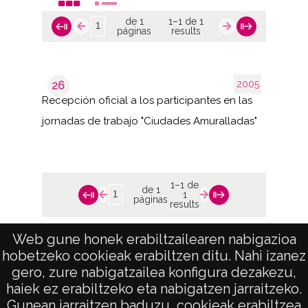
de 1
1–1 de 1
páginas
results
2005
26
Recepción oficial a los participantes en las
jornadas de trabajo "Ciudades Amuralladas"
1–1 de
de 1
1
páginas
results
Web gune honek erabiltzailearen nabigazioa
hobetzeko cookieak erabiltzen ditu. Nahi izanez
gero, zure nabigatzailea konfigura dezakezu,
haiek ez erabiltzeko eta nabigatzen jarraitzeko.
Gunean jarraitzen baduzu, cookieak erabiltzea