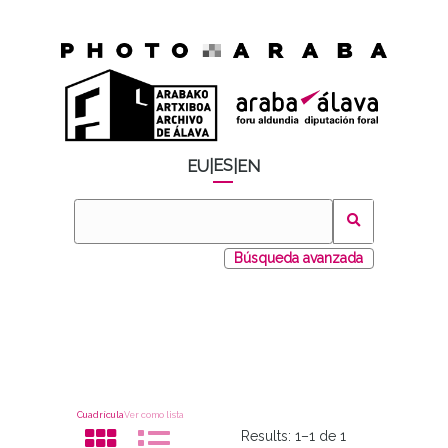
ES
EU
|
|
EN
Búsqueda avanzada
Cuadrícula
Ver como lista
Results:
1–1 de 1