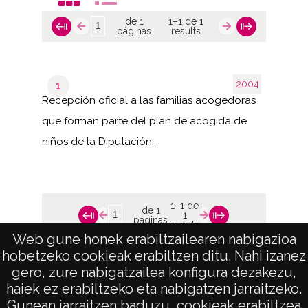
de 1
1–1 de 1
páginas
results
2004
1
Recepción oficial a las familias acogedoras
que forman parte del plan de acogida de
niños de la Diputación...
1–1 de
de 1
1
páginas
results
Web gune honek erabiltzailearen nabigazioa
hobetzeko cookieak erabiltzen ditu. Nahi izanez
gero, zure nabigatzailea konfigura dezakezu,
haiek ez erabiltzeko eta nabigatzen jarraitzeko.
Gunean jarraitzen baduzu, cookieak erabiltzea