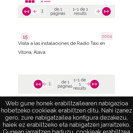
de 1
1–1 de 1
páginas
results
2004
15
Visita a las instalaciones de Radio Taxi en
Vitoria, Álava
1–1 de
de 1
1
páginas
results
Web gune honek erabiltzailearen nabigazioa
hobetzeko cookieak erabiltzen ditu. Nahi izanez
gero, zure nabigatzailea konfigura dezakezu,
haiek ez erabiltzeko eta nabigatzen jarraitzeko.
Gunean jarraitzen baduzu, cookieak erabiltzea