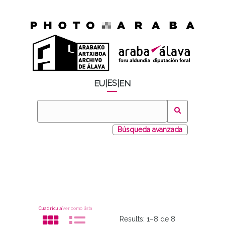
ES
EU
|
|
EN
Búsqueda avanzada
Cuadrícula
Ver como lista
Results:
1–8 de 8