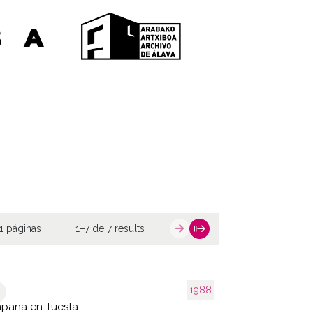
1 páginas
1–7 de 7 results
1988
pana en Tuesta