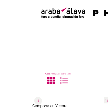
Cuadrícula
Ver como lista
1
1
Campana en Yecora