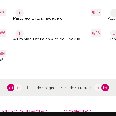
986
1986
1
1
Pastoreo: Entzia, nacedero
Alt
986
1986
1
1
Arum Maculatum en Alto de Opakua
Plan
986
86)
de 1 páginas
1–10 de 10 results
POLÍTICA DE PRIVACIDAD
ACCESIBILIDAD