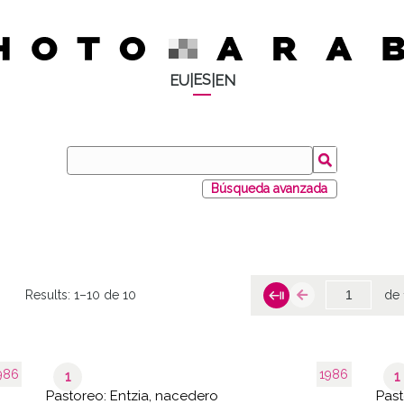
ES
EU
|
|
EN
Búsqueda avanzada
Results:
1–10 de 10
de 
986
1986
1
1
Pastoreo: Entzia, nacedero
Past