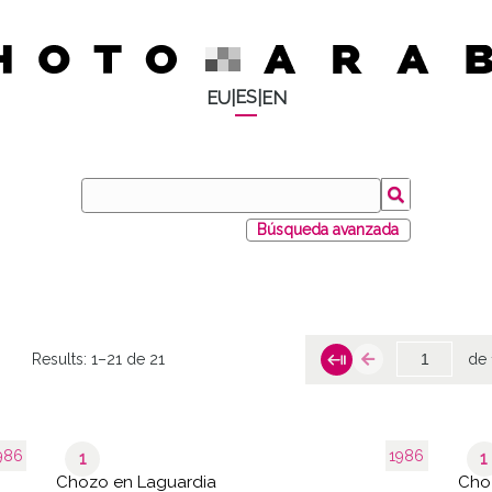
ES
EU
|
|
EN
Búsqueda avanzada
Results:
1–21 de 21
de 
986
1986
1
1
Chozo en Laguardia
Cho