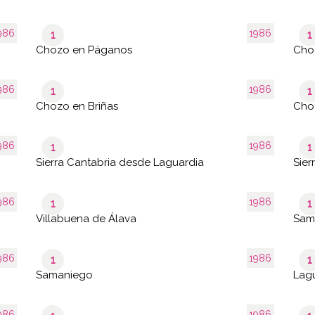
986
1986
1
1
Chozo en Páganos
Cho
986
1986
1
1
Chozo en Briñas
Choz
986
1986
1
1
Sierra Cantabria desde Laguardia
Sier
986
1986
1
1
Villabuena de Álava
Sam
986
1986
1
1
Samaniego
Lag
986
1986