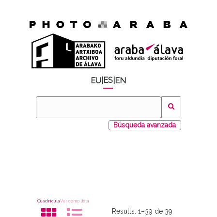
ES
EU
|
|
EN
Búsqueda avanzada
Cuadrícula
Ver como lista
Results:
1–39 de 39