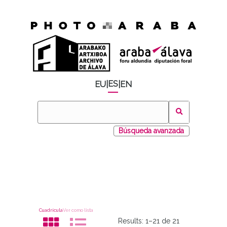
ES
EU
|
|
EN
Búsqueda avanzada
Cuadrícula
Ver como lista
Results:
1–21 de 21