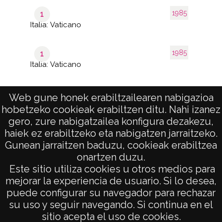
1985
1
Italia: Vaticano
1985
1
Italia: Vaticano
Web gune honek erabiltzailearen nabigazioa
hobetzeko cookieak erabiltzen ditu. Nahi izanez
1–40
de 3
de 85
gero, zure nabigatzailea konfigura dezakezu,
páginas
results
haiek ez erabiltzeko eta nabigatzen jarraitzeko.
Gunean jarraitzen baduzu, cookieak erabiltzea
onartzen duzu.
AVISO LEGAL
Este sitio utiliza cookies u otros medios para
POLÍTICA DE PRIVACIDAD
mejorar la experiencia de usuario. Si lo desea,
puede configurar su navegador para rechazar
ACCESIBILIDAD
su uso y seguir navegando. Si continua en el
ATENCIÓN CIUDADANA
sitio acepta el uso de cookies.