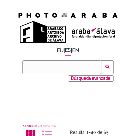
ES
EU
|
|
EN
Búsqueda avanzada
Cuadrícula
Ver como lista
Results:
1–40 de 85