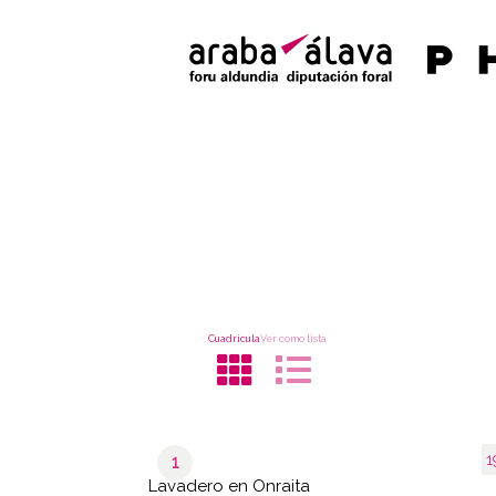
Cuadrícula
Ver como lista
1
1
Lavadero en Onraita