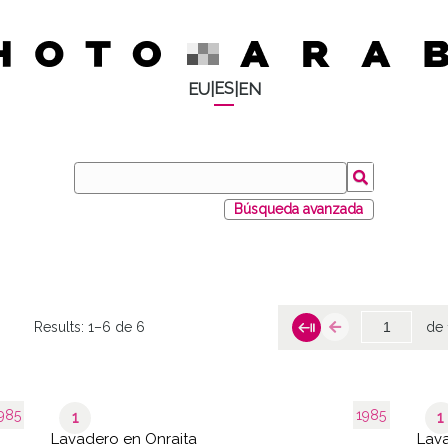
ES
EU
|
|
EN
Búsqueda avanzada
Results:
1–6 de 6
de 
985
1985
1
1
Lavadero en Onraita
Lava