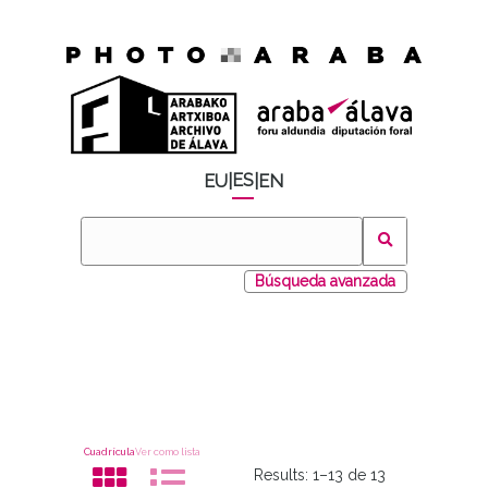
ES
EU
|
|
EN
Búsqueda avanzada
Cuadrícula
Ver como lista
Results:
1–13 de 13