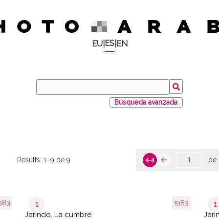
ES
EU
|
|
EN
Búsqueda avanzada
Results:
1–9 de 9
de 
983
1983
1
1
Jarindo. La cumbre
Jari