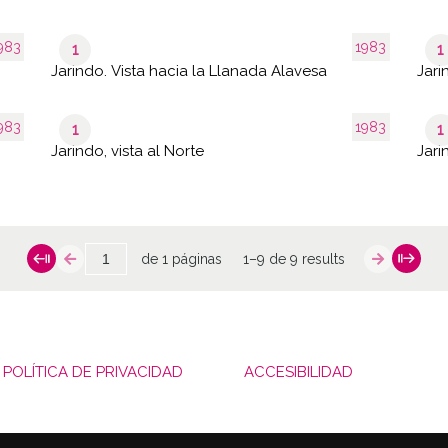
983
1983
1
1
Jarindo. Vista hacia la Llanada Alavesa
Jari
983
1983
1
1
Jarindo, vista al Norte
Jari
de 1 páginas
1–9 de 9 results
POLÍTICA DE PRIVACIDAD
ACCESIBILIDAD