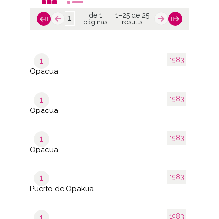
de 1
1–25 de 25
páginas
results
1983
1
Opacua
1983
1
Opacua
1983
1
Opacua
1983
1
Puerto de Opakua
1983
1