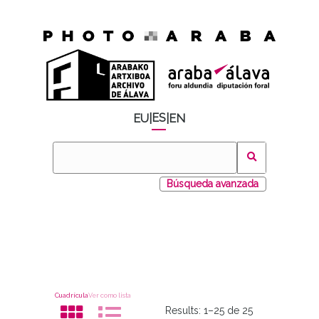
ES
EU
|
|
EN
Búsqueda avanzada
Cuadrícula
Ver como lista
Results:
1–25 de 25