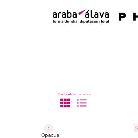
Cuadrícula
Ver como lista
1
1
Opacua