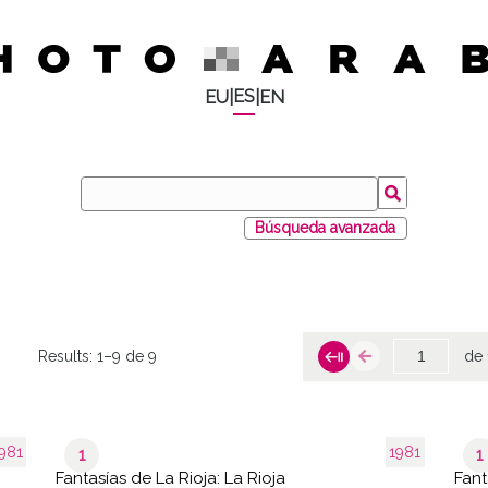
ES
EU
|
|
EN
Búsqueda avanzada
Results:
1–9 de 9
de 
981
1981
1
1
Fantasías de La Rioja: La Rioja
Fant