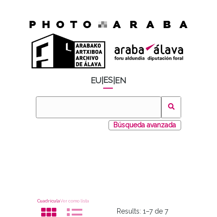
ES
EU
|
|
EN
Búsqueda avanzada
Cuadrícula
Ver como lista
Results:
1–7 de 7