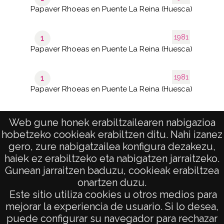
Papaver Rhoeas en Puente La Reina (Huesca)
1981
1
Papaver Rhoeas en Puente La Reina (Huesca)
1981
1
Papaver Rhoeas en Puente La Reina (Huesca)
Web gune honek erabiltzailearen nabigazioa
hobetzeko cookieak erabiltzen ditu. Nahi izanez
1–7 de
de 1
7
gero, zure nabigatzailea konfigura dezakezu,
páginas
results
haiek ez erabiltzeko eta nabigatzen jarraitzeko.
Gunean jarraitzen baduzu, cookieak erabiltzea
onartzen duzu.
AVISO LEGAL
Este sitio utiliza cookies u otros medios para
POLÍTICA DE PRIVACIDAD
mejorar la experiencia de usuario. Si lo desea,
puede configurar su navegador para rechazar
ACCESIBILIDAD