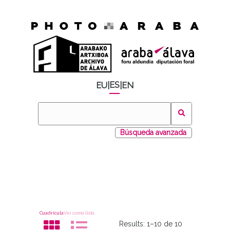
ES
EU
|
|
EN
Búsqueda avanzada
Cuadrícula
Ver como lista
Results:
1–10 de 10