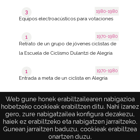
1980-1980
3
Equipos electroacústicos para votaciones
1970-1980
1
Retrato de un grupo de jóvenes ciclistas de
la Escuela de Ciclismo Dulantzi de Alegría
1970-1980
1
Entrada a meta de un ciclista en Alegría
Web gune honek erabiltzailearen nabigazioa
hobetzeko cookieak erabiltzen ditu. Nahi izanez
41–80
de 3
de 84
gero, zure nabigatzailea konfigura dezakezu,
páginas
results
haiek ez erabiltzeko eta nabigatzen jarraitzeko.
Gunean jarraitzen baduzu, cookieak erabiltzea
onartzen duzu.