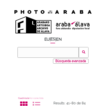
ES
EU
|
|
EN
Búsqueda avanzada
Cuadrícula
Ver como lista
Results:
41–80 de 84