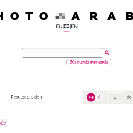
ES
EU
|
|
EN
Búsqueda avanzada
Results:
1–1 de 1
de 
980